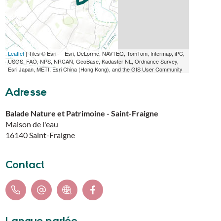
Leaflet
| Tiles © Esri — Esri, DeLorme, NAVTEQ, TomTom, Intermap, iPC,
TÉLÉCHARGER L'ITINÉRAIRE (GPX)
USGS, FAO, NPS, NRCAN, GeoBase, Kadaster NL, Ordnance Survey,
Esri Japan, METI, Esri China (Hong Kong), and the GIS User Community
Adresse
Balade Nature et Patrimoine - Saint-Fraigne
Maison de l'eau
16140
Saint-Fraigne
Contact