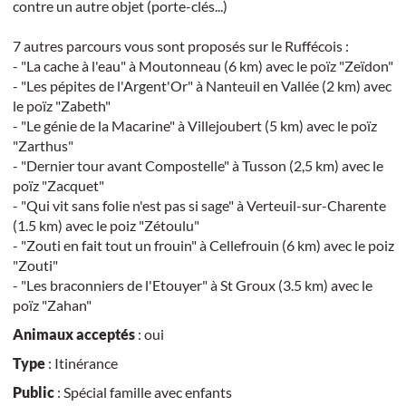
contre un autre objet (porte-clés...)
7 autres parcours vous sont proposés sur le Ruffécois :
- "La cache à l'eau" à Moutonneau (6 km) avec le poïz "Zeïdon"
- "Les pépites de l'Argent'Or" à Nanteuil en Vallée (2 km) avec
le poïz "Zabeth"
- "Le génie de la Macarine" à Villejoubert (5 km) avec le poïz
"Zarthus"
- "Dernier tour avant Compostelle" à Tusson (2,5 km) avec le
poïz "Zacquet"
- "Qui vit sans folie n'est pas si sage" à Verteuil-sur-Charente
(1.5 km) avec le poiz "Zétoulu"
- "Zouti en fait tout un frouin" à Cellefrouin (6 km) avec le poiz
"Zouti"
- "Les braconniers de l'Etouyer" à St Groux (3.5 km) avec le
poïz "Zahan"
Animaux acceptés
: oui
Type
: Itinérance
Public
: Spécial famille avec enfants