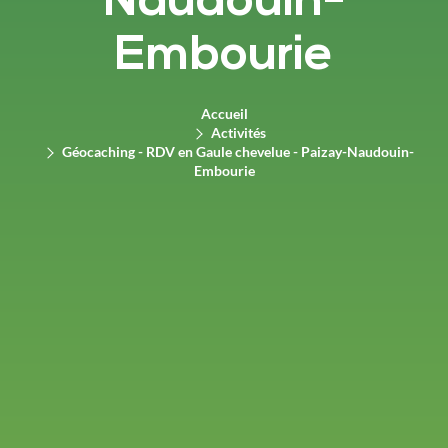
Naudouin-
Embourie
Accueil
Activités
Géocaching - RDV en Gaule chevelue - Paizay-Naudouin-
Embourie