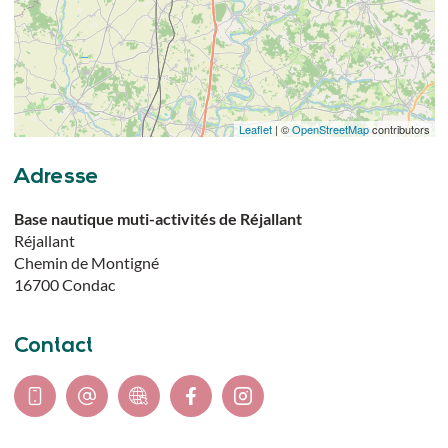
Leaflet
| ©
OpenStreetMap
contributors
Adresse
Base nautique muti-activités de Réjallant
Réjallant
Chemin de Montigné
16700
Condac
Contact