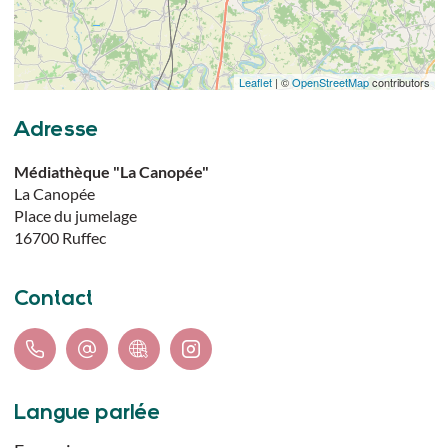
Leaflet
| ©
OpenStreetMap
contributors
Adresse
Médiathèque "La Canopée"
La Canopée
Place du jumelage
16700
Ruffec
Contact
Langue parlée