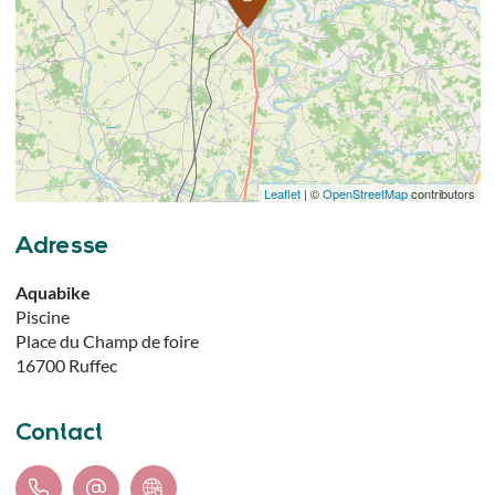
Leaflet
| ©
OpenStreetMap
contributors
Adresse
Aquabike
Piscine
Place du Champ de foire
16700
Ruffec
Contact