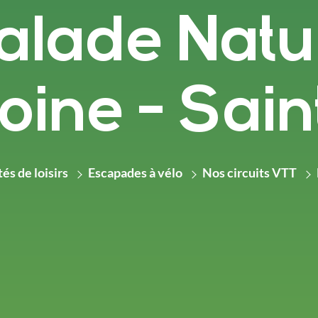
alade Natur
oine - Sain
és de loisirs
Escapades à vélo
Nos circuits VTT