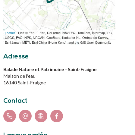
Leaflet
| Tiles © Esri — Esri, DeLorme, NAVTEQ, TomTom, Intermap, iPC,
TÉLÉCHARGER L'ITINÉRAIRE (GPX)
USGS, FAO, NPS, NRCAN, GeoBase, Kadaster NL, Ordnance Survey,
Esri Japan, METI, Esri China (Hong Kong), and the GIS User Community
Adresse
Balade Nature et Patrimoine - Saint-Fraigne
Maison de l'eau
16140
Saint-Fraigne
Contact