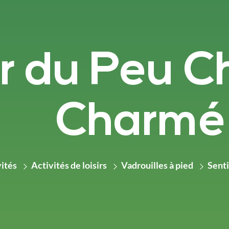
r du Peu Ch
Charmé
vités
Activités de loisirs
Vadrouilles à pied
Senti