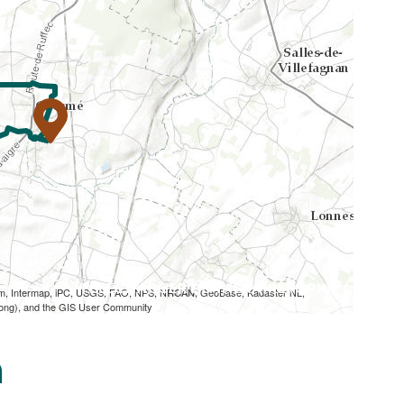
TÉLÉCHARGER L'ITINÉRAIRE (GPX)
om, Intermap, iPC, USGS, FAO, NPS, NRCAN, GeoBase, Kadaster NL,
Kong), and the GIS User Community
n