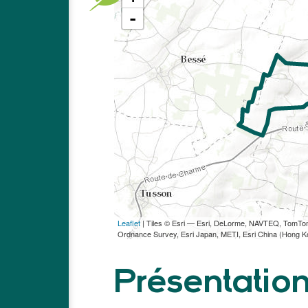
-
Leaflet
| Tiles © Esri — Esri, DeLorme, NAVTEQ, TomT
Ordnance Survey, Esri Japan, METI, Esri China (Hong 
Présentatio