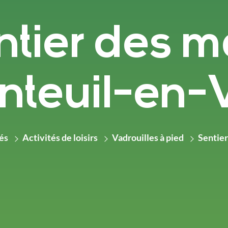
tier des m
nteuil-en-
és
Activités de loisirs
Vadrouilles à pied
Sentier