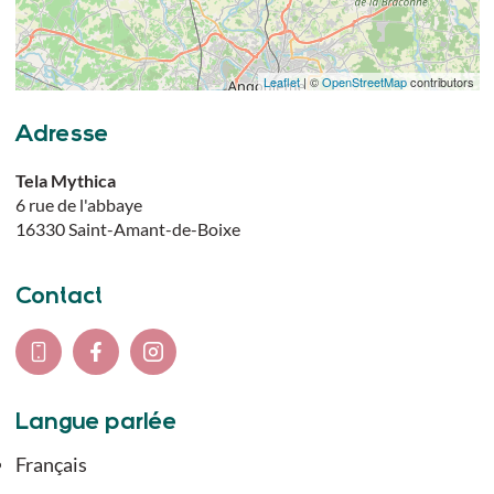
Leaflet
| ©
OpenStreetMap
contributors
Adresse
Tela Mythica
6 rue de l'abbaye
16330
Saint-Amant-de-Boixe
Contact
Langue parlée
Français