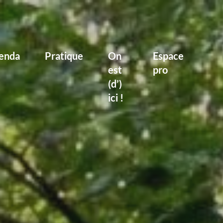
enda
Pratique
On
Espace
est
pro
(d’)
ici !