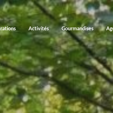
irations
Activités
Gourmandises
Ag