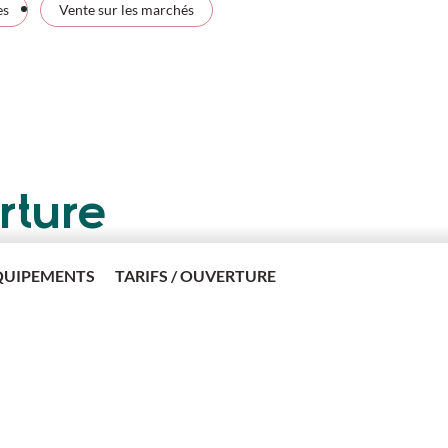
es
Vente sur les marchés
rture
QUIPEMENTS
TARIFS / OUVERTURE
i de 9h à 12h.
Vous aimerez aus