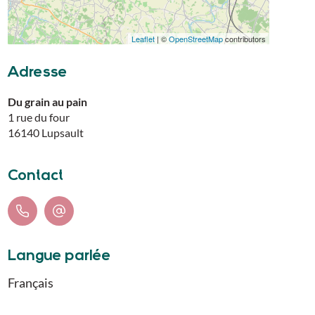
Leaflet
| ©
OpenStreetMap
contributors
Adresse
Du grain au pain
1 rue du four
16140
Lupsault
Contact
Langue parlée
Français