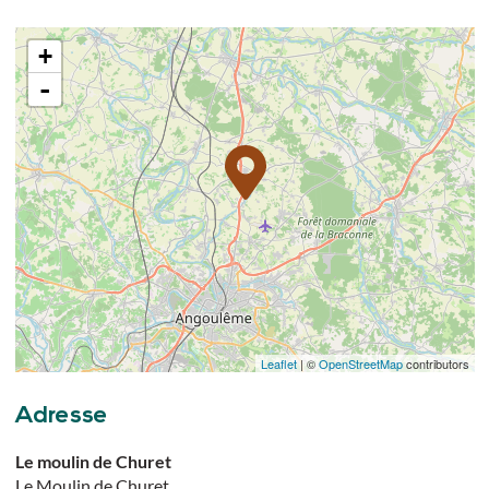
+
-
Leaflet
| ©
OpenStreetMap
contributors
Adresse
Le moulin de Churet
Le Moulin de Churet