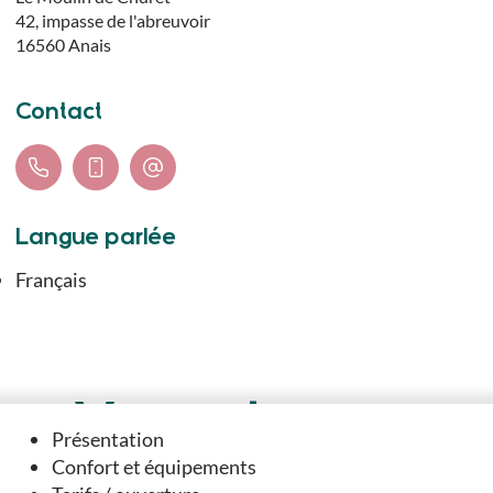
42, impasse de l'abreuvoir
16560
Anais
Contact
Langue parlée
Français
Vous aimerez
Présentation
aussi
Confort et équipements