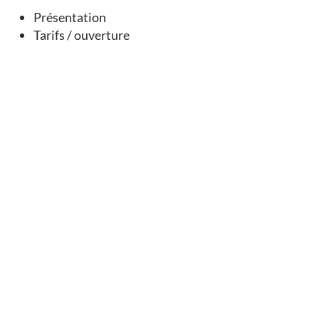
Présentation
Tarifs / ouverture
Balade Nature et Patrimoine - Saint-Fraigne
Saint-Fraigne
Nous contacter
Antenne de Mansle-les-Fontaines