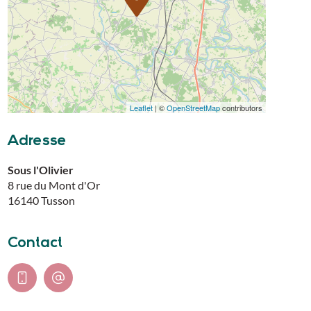
Leaflet
| ©
OpenStreetMap
contributors
Adresse
Sous l'Olivier
8 rue du Mont d'Or
16140
Tusson
Contact