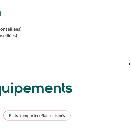
n
conseillées)
seillées)
équipements
Plats à emporter/Plats cuisinés