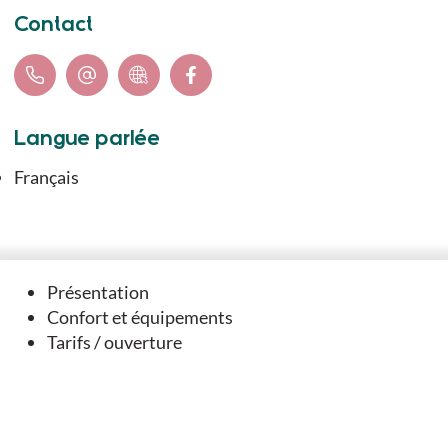
Contact
Langue parlée
Français
Présentation
Vous aimerez
Confort et équipements
Tarifs / ouverture
aussi
EN LIEN AVEC