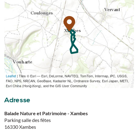
Leaflet
| Tiles © Esri — Esri, DeLorme, NAVTEQ, TomTom, Intermap, iPC, USGS,
TÉLÉCHARGER L'ITINÉRAIRE (GPX)
FAO, NPS, NRCAN, GeoBase, Kadaster NL, Ordnance Survey, Esri Japan, METI,
Esri China (Hong Kong), and the GIS User Community
Adresse
Balade Nature et Patrimoine - Xambes
Parking salle des fêtes
16330
Xambes