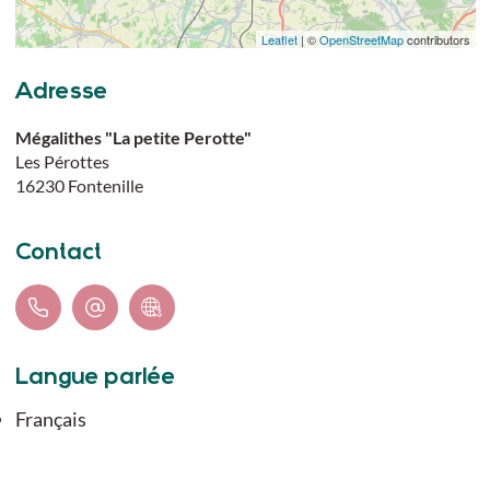
Leaflet
| ©
OpenStreetMap
contributors
Adresse
Mégalithes "La petite Perotte"
Les Pérottes
16230
Fontenille
Contact
Langue parlée
Français