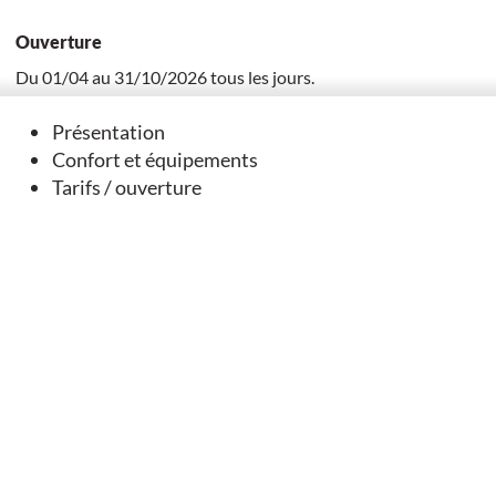
Ouverture
Du 01/04 au 31/10/2026 tous les jours.
Lundi, Mardi, Mercredi, Jeudi, Vendredi, Samedi, Dimanche :
13h à 20h
Présentation
Confort et équipements
Les séjours doivent impérativement comporter 2 nuitées
Tarifs / ouverture
minimum.
Arrivée entre 17 h et 22 h, Départ au plus tard 10 h.
+
-