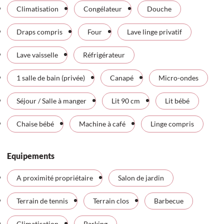
Climatisation
Congélateur
Douche
Draps compris
Four
Lave linge privatif
Lave vaisselle
Réfrigérateur
1 salle de bain (privée)
Canapé
Micro-ondes
Séjour / Salle à manger
Lit 90 cm
Lit bébé
Chaise bébé
Machine à café
Linge compris
Equipements
A proximité propriétaire
Salon de jardin
Terrain de tennis
Terrain clos
Barbecue
Climatisation
Parking