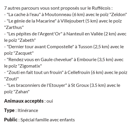
7 autres parcours vous sont proposés sur le Ruffécois :
- "La cache à l'eau" à Moutonneau (6 km) avec le poïz "Zeïdon"
- "Le génie de la Macarine" à Villejoubert (5 km) avec le poïz
"Zarthus"
- "Les pépites de l'Argent'Or" à Nanteuil en Vallée (2 km) avec
le poïz "Zabeth"
- "Dernier tour avant Compostelle" à Tusson (2,5 km) avec le
poïz "Zacquet"
- "Rendez vous en Gaule chevelue" à Embourie (3,5 km) avec
le poïz "Zigomatix"
- "Zouti en fait tout un frouin" à Cellefrouin (6 km) avec le poiz
"Zouti"
- "Les braconniers de l'Etouyer" à St Groux (3.5 km) avec le
poïz "Zahan"
Animaux acceptés
: oui
Type
: Itinérance
Public
: Spécial famille avec enfants