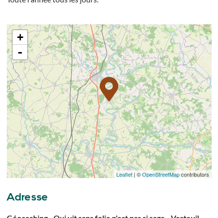
+
-
Leaflet
| ©
OpenStreetMap
contributors
Adresse
Géocaching - Qui vit sans folie n'est pas si sage - Verteuil-