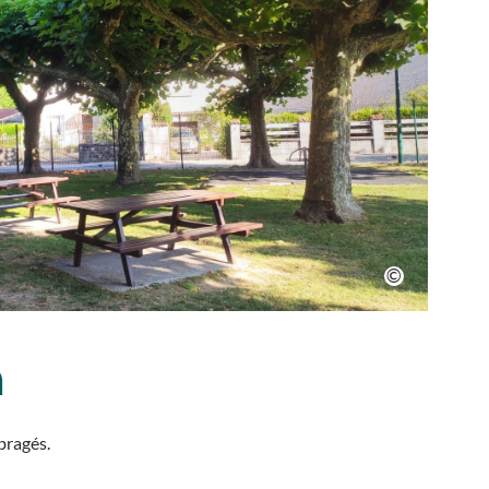
n
bragés.