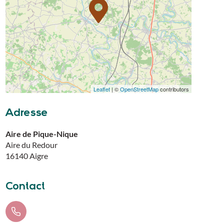
Leaflet
| ©
OpenStreetMap
contributors
Adresse
Aire de Pique-Nique
Aire du Redour
16140
Aigre
Contact