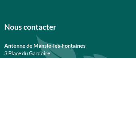
Nous contacter
Présentation
Antenne de Mansle-les-Fontaines
Tarifs / ouverture
3 Place du Gardoire
16230 MANSLE-LES-FONTAINES
05 45 20 39 91
Antenne de Ruffec
18 Place des Martyrs de l’occupation
16700 RUFFEC
05 45 31 05 42
Recevoir l’agenda des manifestations