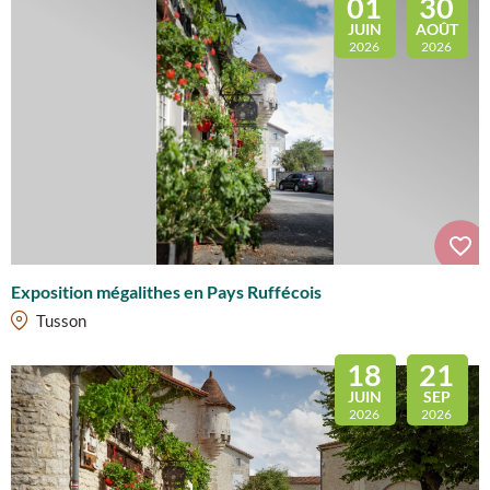
01
30
JUIN
AOÛT
2026
2026
Exposition mégalithes en Pays Ruffécois
Tusson
18
21
JUIN
SEP
2026
2026