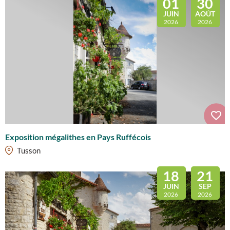
01
30
JUIN
AOÛT
2026
2026
Exposition mégalithes en Pays Ruffécois
Tusson
18
21
JUIN
SEP
2026
2026