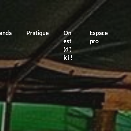
enda
Pratique
On
Espace
est
pro
(d’)
ici !