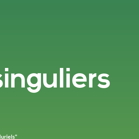
singuliers
luriels"