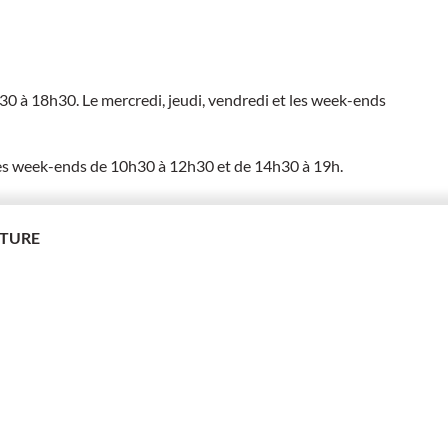
 à 18h30. Le mercredi, jeudi, vendredi et les week-ends
es week-ends de 10h30 à 12h30 et de 14h30 à 19h.
es week-ends de 14h30 à 19h.
RTURE
Vous aimerez aus
SUR PLACE