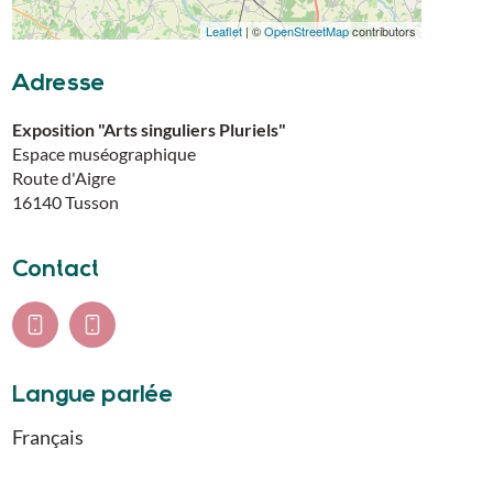
Leaflet
| ©
OpenStreetMap
contributors
Adresse
Exposition "Arts singuliers Pluriels"
Espace muséographique
Route d'Aigre
16140
Tusson
Contact
Langue parlée
Français