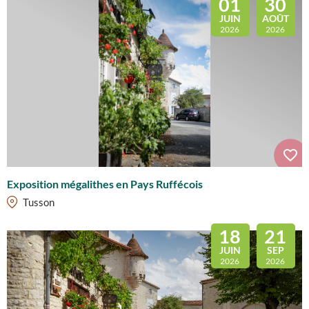
01
30
JUIN
AOÛT
2026
2026
Exposition mégalithes en Pays Ruffécois
Tusson
18
21
JUIN
SEP
2026
2026