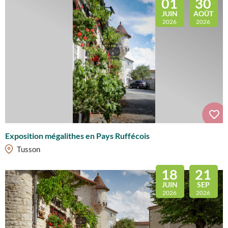
01
30
JUIN
AOÛT
2026
2026
Exposition mégalithes en Pays Ruffécois
Tusson
18
21
JUIN
SEP
2026
2026