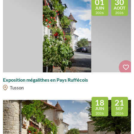
01
30
JUIN
AOÛT
2026
2026
Exposition mégalithes en Pays Ruffécois
Tusson
18
21
JUIN
SEP
2026
2026