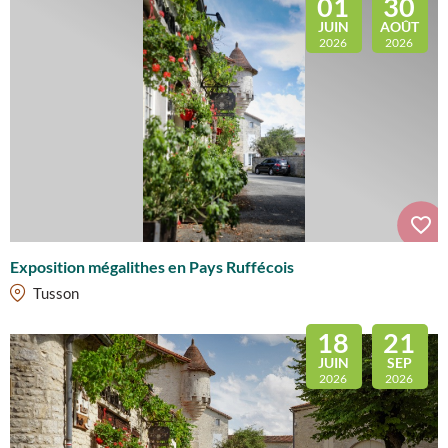
01
30
JUIN
AOÛT
2026
2026
Exposition mégalithes en Pays Ruffécois
Tusson
18
21
JUIN
SEP
2026
2026