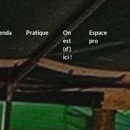
enda
Pratique
On
Espace
est
pro
(d’)
ici !