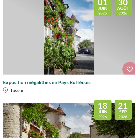
01
30
JUIN
AOÛT
2026
2026
Exposition mégalithes en Pays Ruffécois
Tusson
18
21
JUIN
SEP
2026
2026