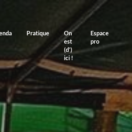
enda
Pratique
On
Espace
est
pro
(d’)
ici !