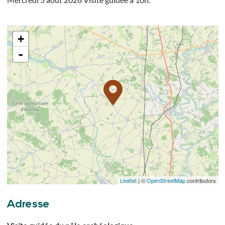
+
-
Leaflet
| ©
OpenStreetMap
contributors
Adresse