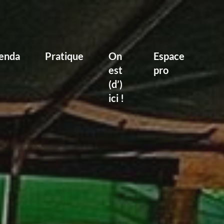
enda
Pratique
On
Espace
est
pro
(d’)
ici !