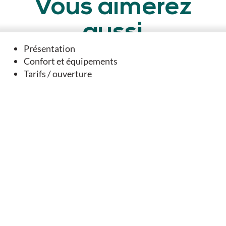
Vous aimerez
aussi
Présentation
Confort et équipements
Tarifs / ouverture
SUGGESTION À PROXIMITÉ...
Abbaye Carolingienne Notre Dame et Saint Benoît
Nanteuil-en-Vallée