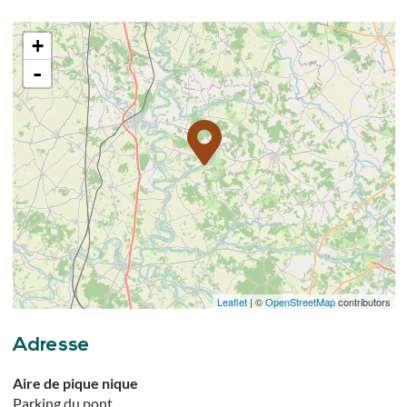
+
-
Leaflet
| ©
OpenStreetMap
contributors
Adresse
Aire de pique nique
Parking du pont