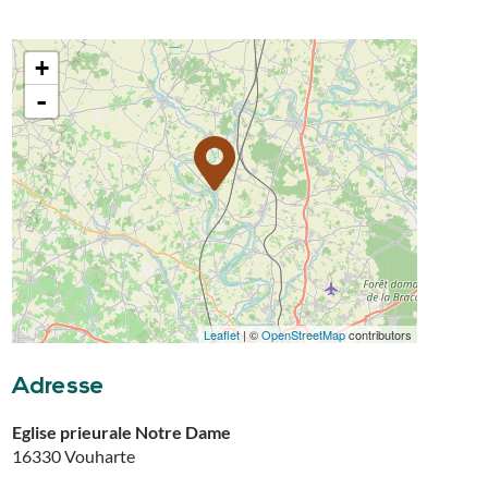
+
-
Leaflet
| ©
OpenStreetMap
contributors
Adresse
Eglise prieurale Notre Dame
16330
Vouharte