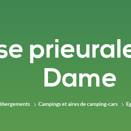
se prieural
Dame
ébergements
Campings et aires de camping-cars
Eg