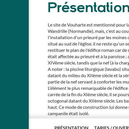
Présentatio
Le site de Vouharte est mentionné pour la 
Wandrille (Normandie), mais, c'est au cour
l'installation d'un prieuré par les moines
situé au sud de l'église, il ne reste qu'un 
restituer le plan de l'édifice roman car de c
était affectée au prieuré et à la paroisse ;
XIVème siècle, tandis que la nef (à la char
A noter : la piscine liturgique (lavabo) sit
datant du milieu du XIIème siècle et la séri
partie de la nef servant à conforter les mu
L'élément le plus remarquable de l'édifice 
carrée de la fin du XIème siècle, il se pou
octogonal datant du XIIème siècle. Les ba
haut. Ce mode de construction lui donne u
campanile était isolé.
Animaux acceptés
: non
PRÉSENTATION
TARIFS / OUVE