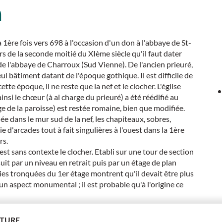
n
1ère fois vers 698 à l'occasion d'un don à l'abbaye de St-
s de la seconde moitié du XIème siècle qu'il faut dater
 de l'abbaye de Charroux (Sud Vienne). De l'ancien prieuré,
seul bâtiment datant de l'époque gothique. Il est difficile de
ette époque, il ne reste que la nef et le clocher. L'église
 ainsi le chœur (à al charge du prieuré) a été réédifié au
ge de la paroisse) est restée romaine, bien que modifiée.
uée dans le mur sud de la nef, les chapiteaux, sobres,
e d'arcades tout à fait singulières à l'ouest dans la 1ère
rs.
est sans contexte le clocher. Etabli sur une tour de section
rsuit par un niveau en retrait puis par un étage de plan
ies tronquées du 1er étage montrent qu'il devait être plus
n aspect monumental ; il est probable qu'à l'origine ce
RTURE