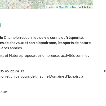
Leaflet
| ©
OpenStreetMap
contributors
n
 du Champion est un lieu de vie connu et fréquenté.
s de chevaux et son hippodrome, les sports de nature
nières années.
orts et Nature propose de nombreuses activités comme :
 05 45 22 74 39
pion et un parcours de tir sur le Domaine d'Echoisy à
22 08