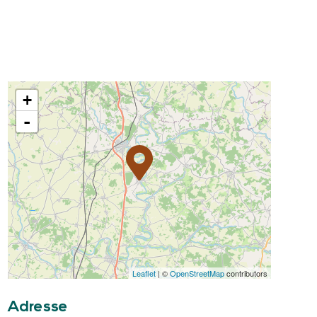
+
-
Leaflet
| ©
OpenStreetMap
contributors
Adresse