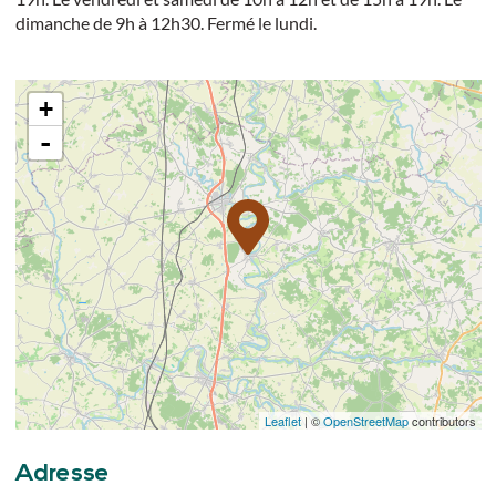
dimanche de 9h à 12h30. Fermé le lundi.
+
-
Leaflet
| ©
OpenStreetMap
contributors
Adresse