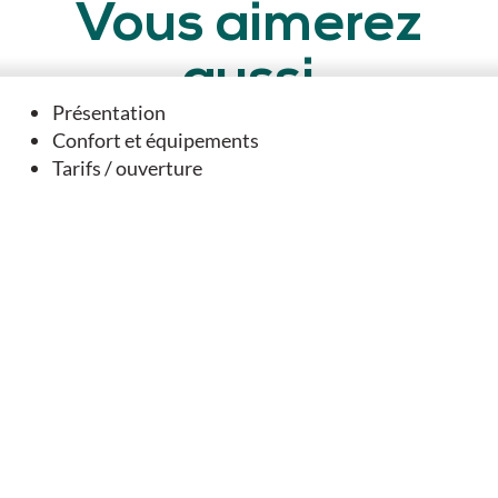
Vous aimerez
aussi
Présentation
Confort et équipements
Tarifs / ouverture
A DANS SON PÉRIMÈTRE...
Balade Nature et Patrimoine - Verteuil Sur Charente
Verteuil-sur-Charente