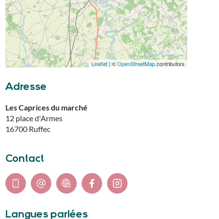
Leaflet
| ©
OpenStreetMap
contributors
Adresse
Les Caprices du marché
12 place d'Armes
16700
Ruffec
Contact
Langues parlées