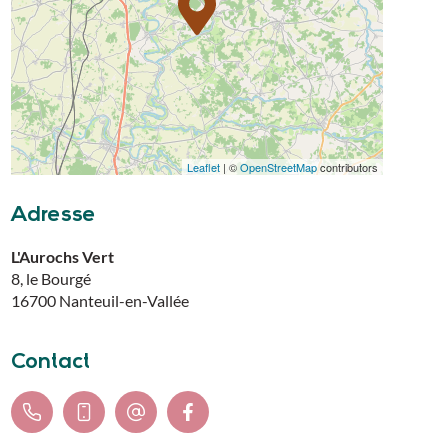
Leaflet
| ©
OpenStreetMap
contributors
Adresse
L'Aurochs Vert
8, le Bourgé
16700
Nanteuil-en-Vallée
Contact