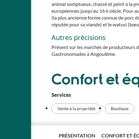
animal somptueux, chassé et peint à la pré
européennes jusqu'au 16 è siècle. Pour aut
(la plus ancienne forme connue de porc do
réputée pour sa viande) et le watusi (bœuf
Autres précisions
Présent sur les marchés de producteurs de
Gastronomades à Angoulême.
Confort et 
Services
Vente à la propriété
Boutique
Tarifs / ouve
PRÉSENTATION
CONFORT ET É