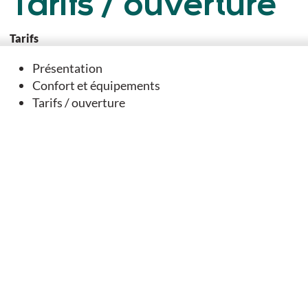
Tarifs / ouverture
Tarifs
Du 01/04 au 30/09/2025
Présentation
Taxe de séjour : 0,77 € (Par nuit et par pers, à partir de 18 ans).
Confort et équipements
Tarifs / ouverture
Du 04/04 au 29/05/2026
Week-end : à partir de 1 100 € (Pour la Maison de Vacances
Epine avec 3 chambres. Demandez le prix pour les 5 chambres
et/ou les 2 gîtes et/ou pendant des vacances scolaires ou
jours fériés.)
Semaine : à partir de 2 000 € (Pour la Maison de Vacances
Epine avec 3 chambres. Demandez le prix pour les 5 chambres
et/ou les 2 gîtes et/ou pendant des vacances scolaires ou
jours fériés.).
Du 30/05 au 26/06/2026
Week-end : à partir de 1 150 € (Pour la Maison de Vacances
Epine avec 3 chambres. Demandez le prix pour les 5 chambres
et/ou les 2 gîtes et/ou pendant des vacances scolaires ou