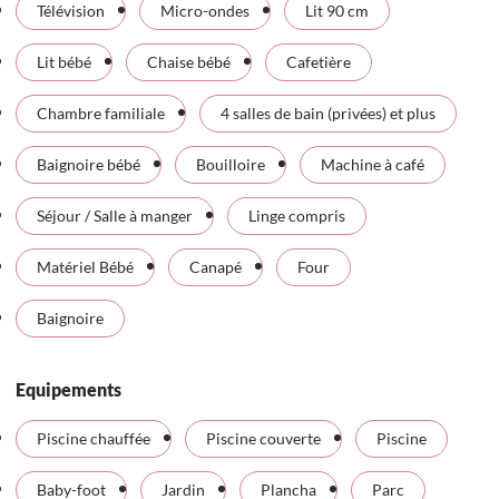
Télévision
Micro-ondes
Lit 90 cm
Lit bébé
Chaise bébé
Cafetière
Chambre familiale
4 salles de bain (privées) et plus
Baignoire bébé
Bouilloire
Machine à café
Séjour / Salle à manger
Linge compris
Matériel Bébé
Canapé
Four
Baignoire
Equipements
Piscine chauffée
Piscine couverte
Piscine
Baby-foot
Jardin
Plancha
Parc