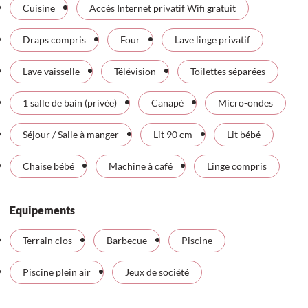
Cuisine
Accès Internet privatif Wifi gratuit
Draps compris
Four
Lave linge privatif
Lave vaisselle
Télévision
Toilettes séparées
1 salle de bain (privée)
Canapé
Micro-ondes
Séjour / Salle à manger
Lit 90 cm
Lit bébé
Chaise bébé
Machine à café
Linge compris
Equipements
Terrain clos
Barbecue
Piscine
Piscine plein air
Jeux de société