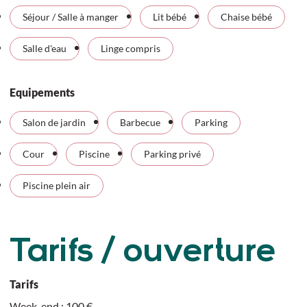
Séjour / Salle à manger
Lit bébé
Chaise bébé
Salle d'eau
Linge compris
Equipements
Salon de jardin
Barbecue
Parking
Cour
Piscine
Parking privé
Piscine plein air
Tarifs / ouverture
Tarifs
Week-end : 100 €