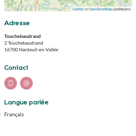
Leaflet
| ©
OpenStreetMap
contributors
Adresse
Touchebaudrand
2 Touchebaudrand
16700
Nanteuil-en-Vallée
Contact
Langue parlée
Français