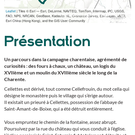
Leaflet
| Tiles © Esri — Esri, DeLorme, NAVTEQ, TomTom, Intermap, iPC, USGS,
TÉLÉCHARGER L'ITINÉRAIRE (GPX)
FAO, NPS, NRCAN, GeoBase, Kadaster NL, Ordnance Survey, Esri Japan, METI,
Esri China (Hong Kong), and the GIS User Community
Présentation
Un parcours dans la campagne charentaise, agrémenté de
curiosités : des fours à chaux, un château, un logis du
XVIIème et un moulin du XVIIIème siècle le long de la
Charente.
Cellettes est dérivé, tout comme Cellefrouin, du mot cella qui
désigne le monastère puis le village qui s’érige autour.
Il existait un prieuré à Cellettes, possession de l’abbaye de
Saint-Amant-de-Boixe, qui a été détruit entièrement.
Vous empruntez le chemin de la fontaine, assez abrupt.
Poursuivez par la rue du château qui vous conduit à l’église.