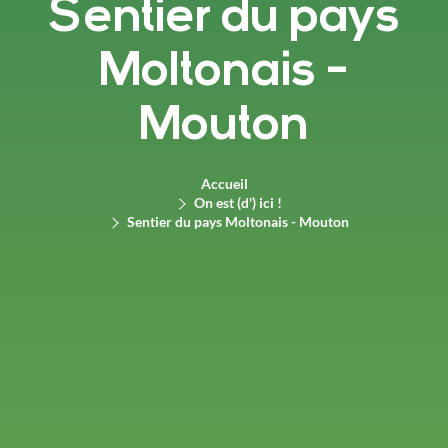
Sentier du pays
Moltonais -
Mouton
Accueil
On est (d') ici !
Sentier du pays Moltonais - Mouton