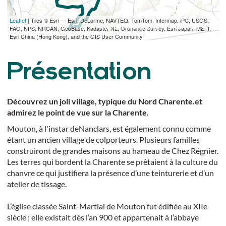
Leaflet
| Tiles © Esri — Esri, DeLorme, NAVTEQ, TomTom, Intermap, iPC, USGS,
TÉLÉCHARGER L'ITINÉRAIRE (GPX)
FAO, NPS, NRCAN, GeoBase, Kadaster NL, Ordnance Survey, Esri Japan, METI,
Esri China (Hong Kong), and the GIS User Community
Présentation
Découvrez un joli village, typique du Nord Charente.et
admirez le point de vue sur la Charente.
Mouton, à l'instar deNanclars, est également connu comme
étant un ancien village de colporteurs. Plusieurs familles
construiront de grandes maisons au hameau de Chez Régnier.
Les terres qui bordent la Charente se prêtaient à la culture du
chanvre ce qui justifiera la présence d’une teinturerie et d’un
atelier de tissage.
L’église classée Saint-Martial de Mouton fut édifiée au XIIe
siècle ; elle existait dès l’an 900 et appartenait à l’abbaye