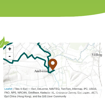
+
-
Leaflet
| Tiles © Esri — Esri, DeLorme, NAVTEQ, TomTom, Intermap, iPC, USGS,
TÉLÉCHARGER L'ITINÉRAIRE (GPX)
FAO, NPS, NRCAN, GeoBase, Kadaster NL, Ordnance Survey, Esri Japan, METI,
Esri China (Hong Kong), and the GIS User Community