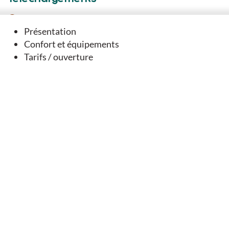
TÉLÉCHARGER LE TRACÉ DU PARCOURS (GPX)
Présentation
FICHE IMPRIMABLE DU SENTIER
Confort et équipements
Tarifs / ouverture
Vous aimerez
aussi
SUGGESTION À PROXIMITÉ...