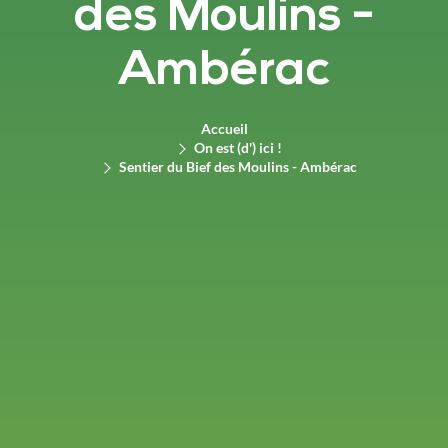
des Moulins -
Ambérac
Accueil
On est (d') ici !
Sentier du Bief des Moulins - Ambérac