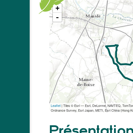
+
-
Leaflet
| Tiles © Esri — Esri, DeLorme, NAVTEQ, TomT
Ordnance Survey, Esri Japan, METI, Esri China (Hong 
Présentatio