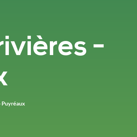
rivières -
x
 - Puyréaux