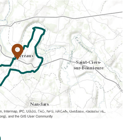
TÉLÉCHARGER L'ITINÉRAIRE (GPX)
om, Intermap, iPC, USGS, FAO, NPS, NRCAN, GeoBase, Kadaster NL,
Kong), and the GIS User Community
n