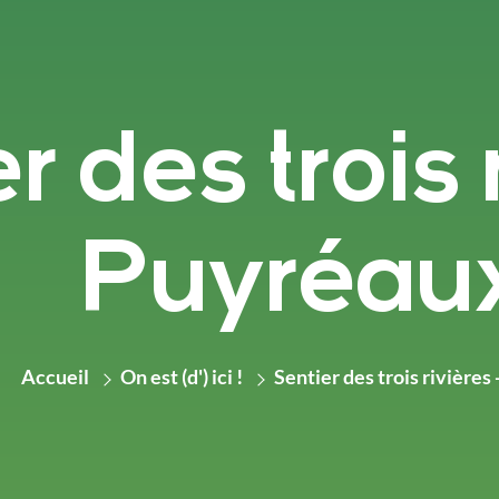
r des trois 
Puyréau
Accueil
On est (d') ici !
Sentier des trois rivières